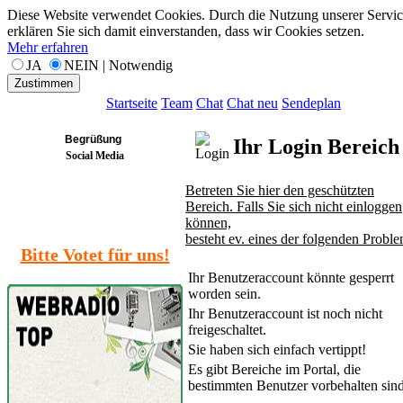
Diese Website verwendet Cookies. Durch die Nutzung unserer Servic
erklären Sie sich damit einverstanden, dass wir Cookies setzen.
Mehr erfahren
JA
NEIN | Notwendig
Zustimmen
Startseite
Team
Chat
Chat neu
Sendeplan
Begrüßung
Ihr Login Bereich
Social Media
Betreten Sie hier den geschützten
Bereich. Falls Sie sich nicht einloggen
können,
besteht ev. eines der folgenden Proble
Bitte Votet für uns!
Ihr Benutzeraccount könnte gesperrt
worden sein.
Ihr Benutzeraccount ist noch nicht
freigeschaltet.
Sie haben sich einfach vertippt!
Es gibt Bereiche im Portal, die
bestimmten Benutzer vorbehalten sind